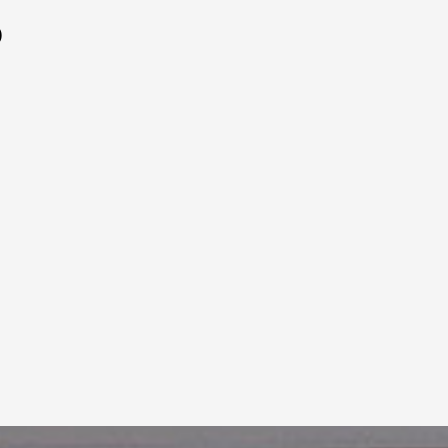
O
LICANTE