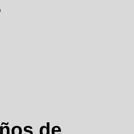
O
ños de