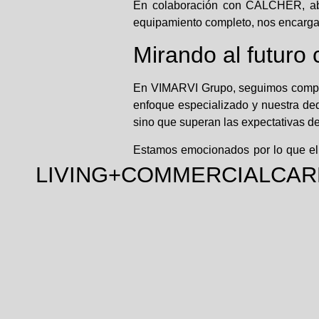
En colaboración con CALCHER, abor
equipamiento completo, nos encargam
Mirando al futur
En VIMARVI Grupo, seguimos compro
enfoque especializado y nuestra dedi
sino que superan las expectativas de
Estamos emocionados por lo que el 
llevado hasta aquí.
LIVING+COMMERCIAL
CAR
¡Gracias por ser parte de nuestra hist
Anterior