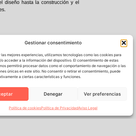
 diseño hasta la construcción y el
es.
ros proyectos. Creemos que nuestro
Gestionar consentimiento
o soluciones que, no solo satisfacen,
 las mejores experiencias, utilizamos tecnologías como las cookies para
o acceder a la información del dispositivo. El consentimiento de estas
pasión y profesionalismo que nos ha
 nos permitirá procesar datos como el comportamiento de navegación o las
ones únicas en este sitio. No consentir o retirar el consentimiento, puede
tivamente a ciertas características y funciones.
ceptar
Denegar
Ver preferencias
Política de cookies
Política de Privacidad
Aviso Legal
Siguiente