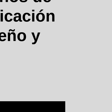
ficación
seño y