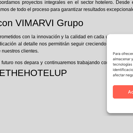
damos proyectos integrales en el sector hotelero. Desde el
os de todo el proceso para garantizar resultados excepcional
o con VIMARVI Grupo
metidos con la innovación y la calidad en cada uno de nuest
cación al detalle nos permitirán seguir creciendo y ofreciend
 nuestros clientes.
Para ofrecer
almacenar y/
futuro nos depara y continuaremos trabajando con la misma 
tecnologías
identificaci
E
THEHOTELUP
afectar nega
oria!
A