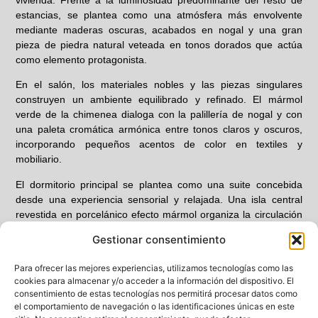
estancias, se plantea como una atmósfera más envolvente
mediante maderas oscuras, acabados en nogal y una gran
pieza de piedra natural veteada en tonos dorados que actúa
como elemento protagonista.
En el salón, los materiales nobles y las piezas singulares
construyen un ambiente equilibrado y refinado. El mármol
verde de la chimenea dialoga con la palillería de nogal y con
una paleta cromática armónica entre tonos claros y oscuros,
incorporando pequeños acentos de color en textiles y
mobiliario.
El dormitorio principal se plantea como una suite concebida
desde una experiencia sensorial y relajada. Una isla central
revestida en porcelánico efecto mármol organiza la circulación
interior y funciona como elemento escultórico.
Gestionar consentimiento
La iluminación técnica y decorativa de
Arkoslight
completa la
Para ofrecer las mejores experiencias, utilizamos tecnologías como las
intervención mediante un sistema capaz de enfatizar molduras,
cookies para almacenar y/o acceder a la información del dispositivo. El
texturas y acabados, adaptando las diferentes sensaciones a
consentimiento de estas tecnologías nos permitirá procesar datos como
cada uso y momento del día.
el comportamiento de navegación o las identificaciones únicas en este